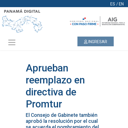
ES
/
EN
INGRESAR
Aprueban
reemplazo en
directiva de
Promtur
El Consejo de Gabinete también
aprobó la resolución por el cual
se acuerda el nombramiento del