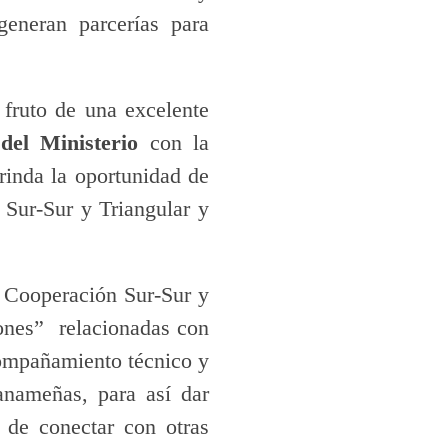
generan parcerías para
fruto de una excelente
n
del Ministerio
con la
inda la oportunidad de
 Sur-Sur y Triangular y
e Cooperación Sur-Sur y
iones” relacionadas con
compañamiento técnico y
panameñas, para así dar
s de conectar con otras