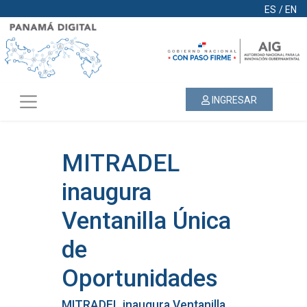
ES
/
EN
INGRESAR
MITRADEL
inaugura
Ventanilla Única
de
Oportunidades
MITRADEL inaugura Ventanilla