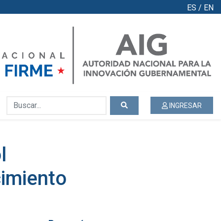
ES
/
EN
INGRESAR
l
imiento