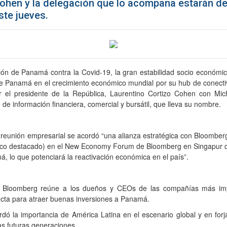
Cohen y la delegación que lo acompaña estarán d
ste jueves.
n de Panamá contra la Covid-19, la gran estabilidad socio económica 
 Panamá en el crecimiento económico mundial por su hub de conectiv
r el presidente de la República, Laurentino Cortizo Cohen con Mic
de información financiera, comercial y bursátil, que lleva su nombre.
 reunión empresarial se acordó “una alianza estratégica con Bloomber
co destacado) en el New Economy Forum de Bloomberg en Singapur q
á, lo que potenciará la reactivación económica en el país”.
 Bloomberg reúne a los dueños y CEOs de las compañías más imp
fecta para atraer buenas inversiones a Panamá.
dó la importancia de América Latina en el escenario global y en fo
as futuras generaciones.