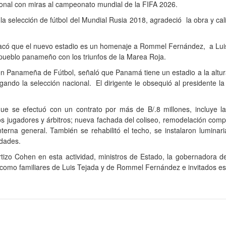
ional con miras al campeonato mundial de la FIFA 2026.
a selección de fútbol del Mundial Rusia 2018, agradeció la obra y cal
tacó que el nuevo estadio es un homenaje a Rommel Fernández, a Luis T
 pueblo panameño con los triunfos de la Marea Roja.
n Panameña de Fútbol, señaló que Panamá tiene un estadio a la altu
jugando la selección nacional. El dirigente le obsequió al presidente l
ue se efectuó con un contrato por más de B/.8 millones, incluye la
los jugadores y árbitros; nueva fachada del coliseo, remodelación compl
interna general. También se rehabilitó el techo, se instalaron lumina
idades.
izo Cohen en esta actividad, ministros de Estado, la gobernadora d
así como familiares de Luis Tejada y de Rommel Fernández e invitados es