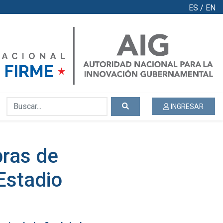
ES
/
EN
INGRESAR
bras de
Estadio