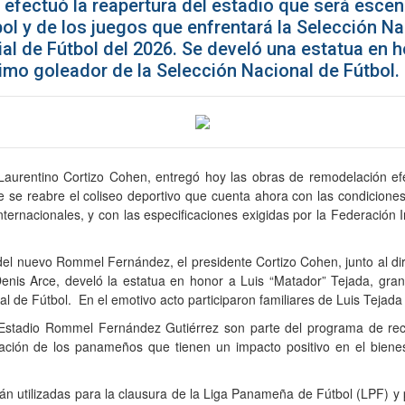
fectuó la reapertura del estadio que será escenar
l y de los juegos que enfrentará la Selección Na
al de Fútbol del 2026. Se develó una estatua en ho
mo goleador de la Selección Nacional de Fútbol.
 Laurentino Cortizo Cohen, entregó hoy las obras de remodelación 
e se reabre el coliseo deportivo que cuenta ahora con las condiciones
internacionales, y con las especificaciones exigidas por la Federación
del nuevo Rommel Fernández, el presidente Cortizo Cohen, junto al dir
enis Arce, develó la estatua en honor a Luis “Matador” Tejada, gr
al de Fútbol. En el emotivo acto participaron familiares de Luis Teja
 Estadio Rommel Fernández Gutiérrez son parte del programa de recu
ación de los panameños que tienen un impacto positivo en el bienes
 utilizadas para la clausura de la Liga Panameña de Fútbol (LPF) y p